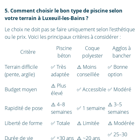
5. Comment choisir le bon type de piscine selon
votre terrain à Luxeuil-les-Bains ?
Le choix ne doit pas se faire uniquement selon l’esthétique
ou le prix. Voici les principaux critères à considérer :
Piscine
Coque
Agglos à
Critère
béton
polyester
bancher
Terrain difficile
✅ Très
⚠️ Moins
✅ Bonne
(pente, argile)
adaptée
conseillée
option
⚠️ Plus
Budget moyen
✅ Accessible
✅ Modéré
élevé
⚠️ 4–8
⚠️ 3–5
Rapidité de pose
✅ 1 semaine
semaines
semaines
Liberté de forme
✅ Totale
⚠️ Limitée
⚠️ Modérée
✅ 25–30
Durée de vie
✅ +30 ans
⚠️ ~20 ans