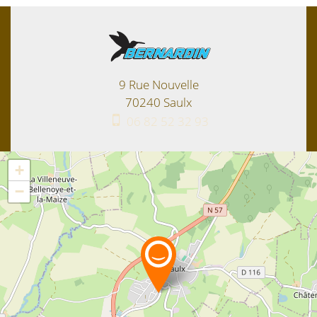
9 Rue Nouvelle
70240
Saulx
06 82 52 32 93
+
−