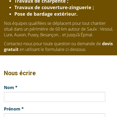
Travaux de charpente ;
Travaux de couverture-zinguerie ;
Pose de bardage extérieur.
Nos équipes qualifiées se déplacent pour tout chantier
situé dans un périmètre de 60 km autour de Saulx : Vesoul,
Lure, Auxon, Pusey, Besançon… et jusqu’à Épinal.
Contactez-nous pour toute question ou demande de
devis
gratuit
en utilisant le formulaire ci-dessous.
Nous écrire
Nom
*
Prénom
*