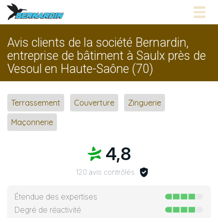
Togg
navig
Avis clients de la société Bernardin,
entreprise de bâtiment à Saulx près de
Vesoul en Haute-Saône (70)
Terrassement
Couverture
Zinguerie
Maçonnerie
4,8
120 avis contrôlés
Étendue des expertises
Degré de réactivité