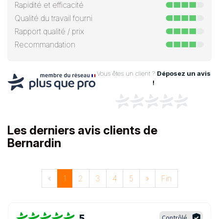
Rapidité et efficacité
Qualité du travail fourni
Rapport qualité / prix
Recommandation
Vous êtes un client ?
Déposez un avis
!
Les derniers avis clients de
Bernardin
«
1
2
3
4
5
»
Fin
5
Contrôlé